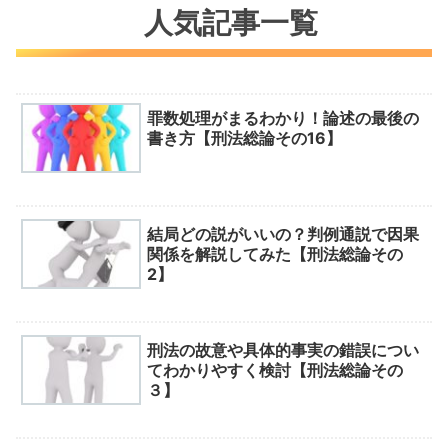
人気記事一覧
罪数処理がまるわかり！論述の最後の
書き方【刑法総論その16】
結局どの説がいいの？判例通説で因果
関係を解説してみた【刑法総論その
2】
刑法の故意や具体的事実の錯誤につい
てわかりやすく検討【刑法総論その
３】