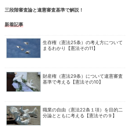
三段階審査論と違憲審査基準で解説！
新着記事
生存権（憲法25条）の考え方について
まるわかり【憲法その11】
財産権（憲法29条）について違憲審査
基準で考える【憲法その10】
職業の自由（憲法22条１項）を目的二
分論とともに考える【憲法その９】