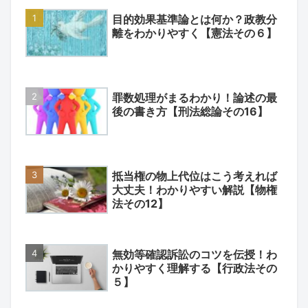
目的効果基準論とは何か？政教分
離をわかりやすく【憲法その６】
罪数処理がまるわかり！論述の最
後の書き方【刑法総論その16】
抵当権の物上代位はこう考えれば
大丈夫！わかりやすい解説【物権
法その12】
無効等確認訴訟のコツを伝授！わ
かりやすく理解する【行政法その
５】