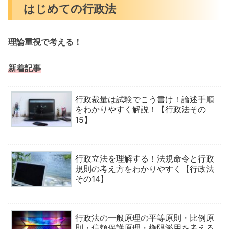
はじめての行政法
理論重視で考える！
新着記事
行政裁量は試験でこう書け！論述手順
をわかりやすく解説！【行政法その
15】
行政立法を理解する！法規命令と行政
規則の考え方をわかりやすく【行政法
その14】
行政法の一般原理の平等原則・比例原
則・信頼保護原理・権限濫用を考える