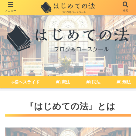
メニュー
検索
→横へスライド
憲法
民法
刑法
『はじめての法』とは