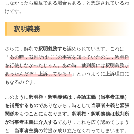
しなかったら違反である場合もある，と想定されているわ
けです。
釈明義務
さらに，解釈で
釈明義務すら
認められています。これは
「
あの時，裁判所は〇〇の事実を知っていたのに，釈明権
を行使しなかったじゃん。あの時，裁判所には釈明義務が
あったんだぞ！上訴してやる！
」というように上訴理由に
もなるのです。
このように
釈明権・釈明義務は，弁論主義（当事者主義）
を補完するもので
ありながら，時として
当事者主義と緊張
関係をもつことにもなります
。
釈明権・釈明義務は裁判所
が当事者主義に介入する
であり，これを広く認めてしまう
と，
当事者主義
の前提が成り立たなくなってしまいます。