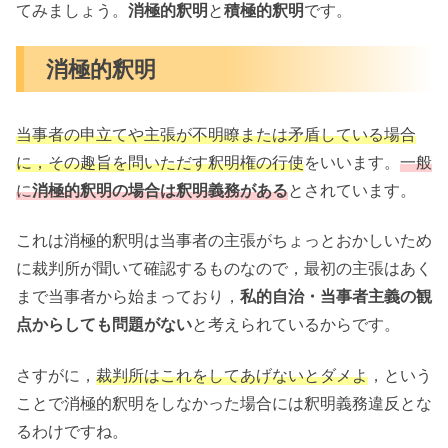
てみましょう。
消極的釈明
と
積極的釈明
です。
消極的釈明
当事者の申立てや主張が不明瞭または矛盾している場合
に，その趣旨を問いただす釈明権の行使
をいいます。
一般
に
消極的釈明の場合は釈明義務がある
とされています。
これは消極的釈明は当事者の主張がちょっとおかしいため
に裁判所が聞いて確認するものなので，最初の主張はあく
まで当事者から始まっており，
私的自治・当事者主義の観
点からしても問題がない
と考えられているからです。
さすがに，
裁判所はこれをしてあげないとダメよ
，という
ことで消極的釈明をしなかった場合には釈明義務違反とな
るわけですね。