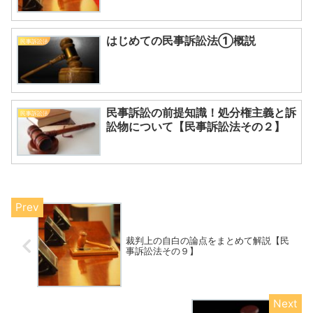
はじめての民事訴訟法①概説
民事訴訟法
民事訴訟の前提知識！処分権主義と訴
民事訴訟法
訟物について【民事訴訟法その２】
裁判上の自白の論点をまとめて解説【民
事訴訟法その９】