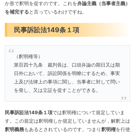
か形で釈明を促すのです。これを
弁論主義（当事者主義）
を補完する
と言っているわけですね。
民事訴訟法149条１項
（釈明権等）
第百四十九条 裁判長は、口頭弁論の期日又は期
日外において、訴訟関係を明瞭にするため、事実
上及び法律上の事項に関し、当事者に対して問い
を発し、又は立証を促すことができる。
民事訴訟法149条１項
では釈明権について規定していま
す。この規定は釈明権しか規定していませんが，解釈上は
釈明義務
もあるとされているのです。つまり
釈明権
を行使