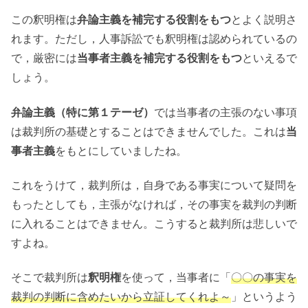
この釈明権は
弁論主義を補完する役割をもつ
とよく説明さ
れます。ただし，人事訴訟でも釈明権は認められているの
で，厳密には
当事者主義を補完する役割をもつ
といえるで
しょう。
弁論主義（特に第１テーゼ）
では当事者の主張のない事項
は裁判所の基礎とすることはできませんでした。これは
当
事者主義
をもとにしていましたね。
これをうけて，裁判所は，自身である事実について疑問を
もったとしても，主張がなければ，その事実を裁判の判断
に入れることはできません。こうすると裁判所は悲しいで
すよね。
そこで裁判所は
釈明権
を使って，当事者に「
〇〇の事実を
裁判の判断に含めたいから立証してくれよ～
」というよう