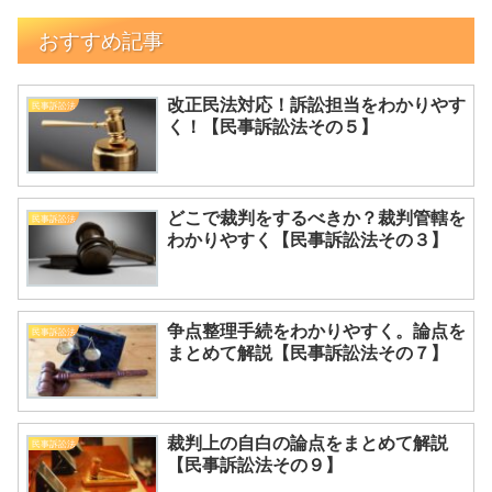
おすすめ記事
改正民法対応！訴訟担当をわかりやす
民事訴訟法
く！【民事訴訟法その５】
どこで裁判をするべきか？裁判管轄を
民事訴訟法
わかりやすく【民事訴訟法その３】
争点整理手続をわかりやすく。論点を
民事訴訟法
まとめて解説【民事訴訟法その７】
裁判上の自白の論点をまとめて解説
民事訴訟法
【民事訴訟法その９】