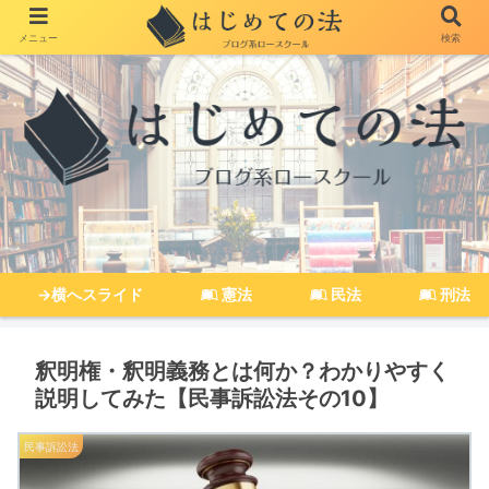
メニュー
検索
→横へスライド
憲法
民法
刑法
釈明権・釈明義務とは何か？わかりやすく
説明してみた【民事訴訟法その10】
民事訴訟法