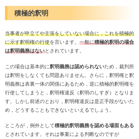
積極的釈明
当事者が申立てや主張をしていない場合に，これを積極的
に示す釈明権の行使
を言います。
一般に
積極的釈明の場合
は釈明義務はない
とされています。
この場合は基本的に
釈明義務は認められない
ため，裁判所
は釈明をしなくても問題ありません。さらに，釈明権と釈
明義務は表裏一体の関係にあるため，逆に積極的釈明権を
行使してしまうと，釈明権違反（釈明のしすぎ）となりま
す。しかし前述のとおり，釈明権違反は是正手段がないた
め，どうすることもできないといえるでしょう。
ところが，例外として
積極的釈明義務を認める場面もある
とされています。それは事案による判断なのですが