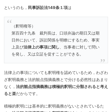
というのも，
民事訴訟法149条１項
は
（釈明権等）
第百四十九条 裁判長は、口頭弁論の期日又は期
日外において、訴訟関係を明瞭にするため、事実
上及び
法律上の事項に関し
、当事者に対して問い
を発し、又は立証を促すことができる。
法律上の事項についても釈明権を認めているため，わざわ
ざ釈明義務と法的観点指摘義務とで分ける必然性はあまり
なく，
法的観点指摘義務は積極的釈明に分類されると考え
ると楽
だからです。
積極的釈明には基本的に釈明義務がないとされているた