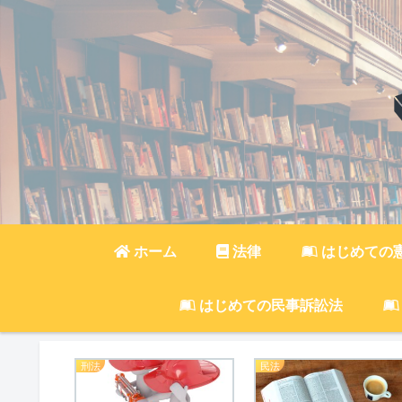
ホーム
法律
はじめての
はじめての民事訴訟法
刑法
民法