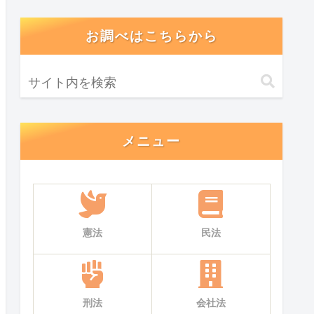
お調べはこちらから
メニュー
憲法
民法
刑法
会社法