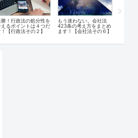
楽勝！行政法の処分性を
もう迷わない。会社法
正当防
考えるポイントは４つだ
423条の考え方をまとめ
だけ。
け！【行政法その２】
ます！【会社法その６】
【刑法