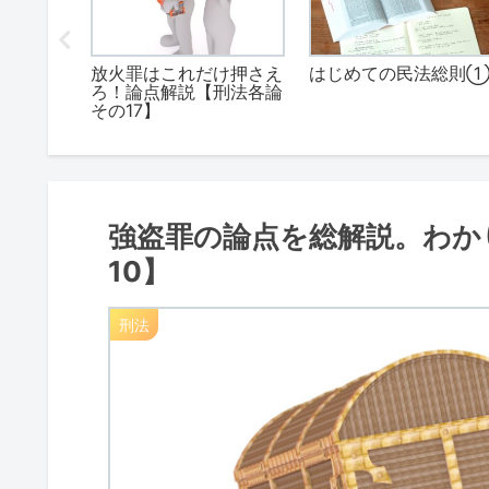
位はこう
放火罪はこれだけ押さえ
はじめての民法総則
！わかり
ろ！論点解説【刑法各論
権法その
その17】
強盗罪の論点を総解説。わか
10】
刑法