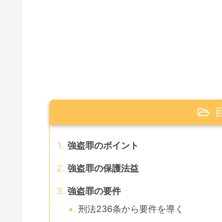
強盗罪のポイント
強盗罪の保護法益
強盗罪の要件
刑法236条から要件を導く