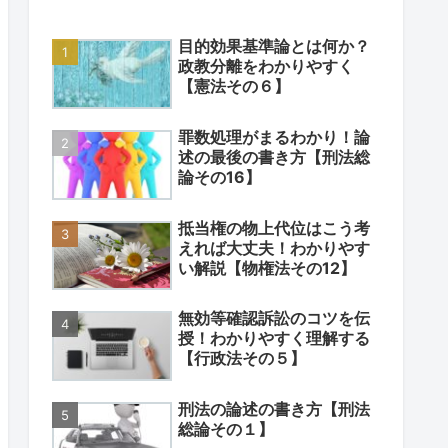
目的効果基準論とは何か？
政教分離をわかりやすく
【憲法その６】
罪数処理がまるわかり！論
述の最後の書き方【刑法総
論その16】
抵当権の物上代位はこう考
えれば大丈夫！わかりやす
い解説【物権法その12】
無効等確認訴訟のコツを伝
授！わかりやすく理解する
【行政法その５】
刑法の論述の書き方【刑法
総論その１】