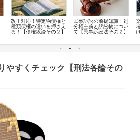
①
改正対応！特定物債権と
民事訴訟の前提知識！処
種類債権の違いを押さえ
分権主義と訴訟物につい
る！【債権総論その２】
て【民事訴訟法その２】
りやすくチェック【刑法各論その