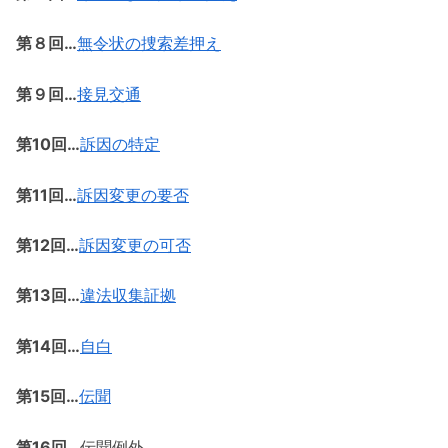
第８回…
無令状の捜索差押え
第９回…
接見交通
第10回…
訴因の特定
第11回…
訴因変更の要否
第12回…
訴因変更の可否
第13回…
違法収集証拠
第14回…
自白
第15回…
伝聞
第16回…
伝聞例外