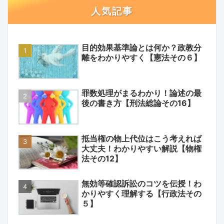
人気記事
目的効果基準論とは何か？政教分
離をわかりやすく【憲法その６】
罪数処理がまるわかり！論述の最
後の書き方【刑法総論その16】
抵当権の物上代位はこう考えれば
大丈夫！わかりやすい解説【物権
法その12】
無効等確認訴訟のコツを伝授！わ
かりやすく理解する【行政法その
５】