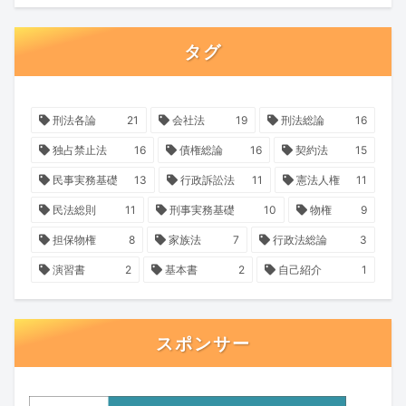
タグ
刑法各論
21
会社法
19
刑法総論
16
独占禁止法
16
債権総論
16
契約法
15
民事実務基礎
13
行政訴訟法
11
憲法人権
11
民法総則
11
刑事実務基礎
10
物権
9
担保物権
8
家族法
7
行政法総論
3
演習書
2
基本書
2
自己紹介
1
スポンサー