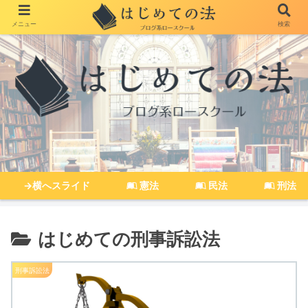
メニュー
検索
→横へスライド
憲法
民法
刑法
はじめての刑事訴訟法
刑事訴訟法