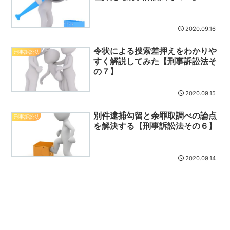
2020.09.16
令状による捜索差押えをわかりや
刑事訴訟法
すく解説してみた【刑事訴訟法そ
の７】
2020.09.15
別件逮捕勾留と余罪取調べの論点
刑事訴訟法
を解決する【刑事訴訟法その６】
2020.09.14