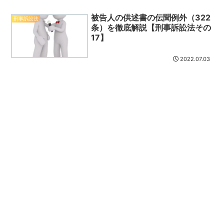
被告人の供述書の伝聞例外（322
刑事訴訟法
条）を徹底解説【刑事訴訟法その
17】
2022.07.03