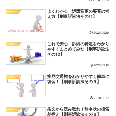
2020.09.20
よくわかる！訴因変更の要否の考
刑事訴訟法
え方【刑事訴訟法その11】
2020.09.19
これで安心！訴因の特定をわかり
刑事訴訟法
やすくまとめてみた【刑事訴訟法
その10】
2020.09.18
接見交通権をわかりやすく簡単に
刑事訴訟法
復習！【刑事訴訟法その９】
2020.09.17
条文から読み取れ！無令状の捜索
刑事訴訟法
差押え【刑事訴訟法その８】