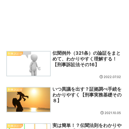
伝聞例外（321条）の論証をまと
刑事訴訟法
めて、わかりやすく理解する！
【刑事訴訟法その16】
2022.07.02
いつ異議を出す？証拠調べ手続を
刑事訴訟法
わかりやすく【刑事実務基礎その
８】
2021.10.05
実は簡単！？伝聞法則をわかりや
刑事訴訟法