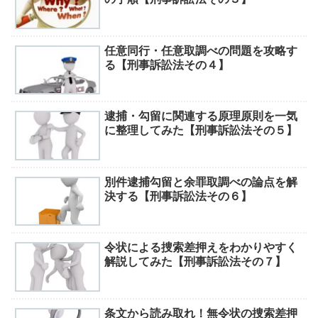
任意同行・任意取調べの問題を攻略す
る【刑事訴訟法その４】
逮捕・勾留に関連する原理原則を一気
に整理してみた【刑事訴訟法その５】
別件逮捕勾留と余罪取調べの論点を解
決する【刑事訴訟法その６】
令状による捜索差押えをわかりやすく
解説してみた【刑事訴訟法その７】
条文から読み取れ！無令状の捜索差押