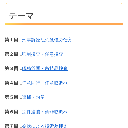
テーマ
第１回…
刑事訴訟法の勉強の仕方
第２回…
強制捜査・任意捜査
第３回…
職務質問・所持品検査
第４回…
任意同行・任意取調べ
第５回…
逮捕・勾留
第６回…
別件逮捕・余罪取調べ
第７回…
令状による捜索差押え