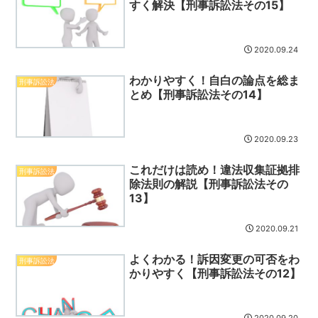
すく解決【刑事訴訟法その15】
2020.09.24
わかりやすく！自白の論点を総ま
刑事訴訟法
とめ【刑事訴訟法その14】
2020.09.23
これだけは読め！違法収集証拠排
刑事訴訟法
除法則の解説【刑事訴訟法その
13】
2020.09.21
よくわかる！訴因変更の可否をわ
刑事訴訟法
かりやすく【刑事訴訟法その12】