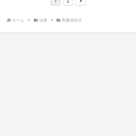
次
1
2
へ
ホーム
法律
刑事訴訟法