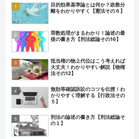
目的効果基準論とは何か？政教分
離をわかりやすく【憲法その６】
罪数処理がまるわかり！論述の最
後の書き方【刑法総論その16】
抵当権の物上代位はこう考えれば
大丈夫！わかりやすい解説【物権
法その12】
無効等確認訴訟のコツを伝授！わ
かりやすく理解する【行政法その
５】
刑法の論述の書き方【刑法総論そ
の１】