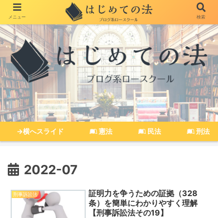
メニュー
検索
→横へスライド
憲法
民法
刑法
2022-07
証明力を争うための証拠（328
刑事訴訟法
条）を簡単にわかりやすく理解
【刑事訴訟法その19】