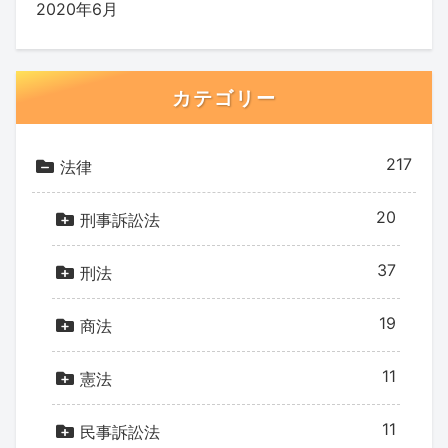
2020年6月
カテゴリー
217
法律
20
刑事訴訟法
37
刑法
19
商法
11
憲法
11
民事訴訟法