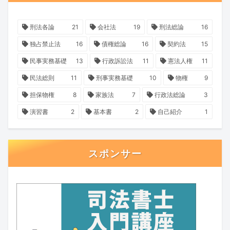
刑法各論
21
会社法
19
刑法総論
16
独占禁止法
16
債権総論
16
契約法
15
民事実務基礎
13
行政訴訟法
11
憲法人権
11
民法総則
11
刑事実務基礎
10
物権
9
担保物権
8
家族法
7
行政法総論
3
演習書
2
基本書
2
自己紹介
1
スポンサー