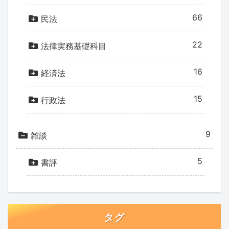
66
民法
22
法律実務基礎科目
16
経済法
15
行政法
9
雑談
5
書評
タグ