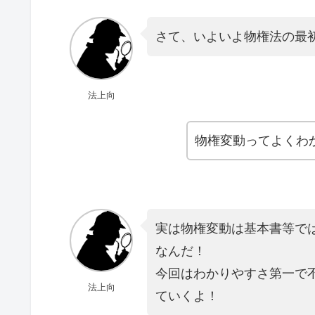
さて、いよいよ物権法の最
法上向
物権変動ってよくわ
実は物権変動は基本書等で
なんだ！
今回はわかりやすさ第一で
法上向
ていくよ！