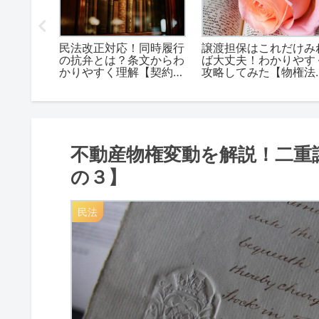
のコツを
民法改正対応！同時履行
譲渡担保はこれだけみ
すく理解
の抗弁とは？条文からわ
ば大丈夫！わかりやす
の５】
かりやすく理解【契約法
攻略してみた【物権法
その２】
の16】
不動産物権変動を解説！二重
の３】
民法