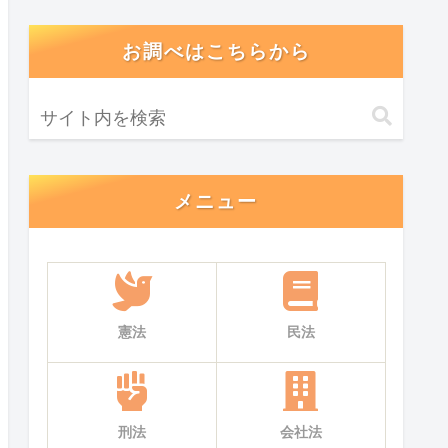
お調べはこちらから
メニュー
憲法
民法
刑法
会社法