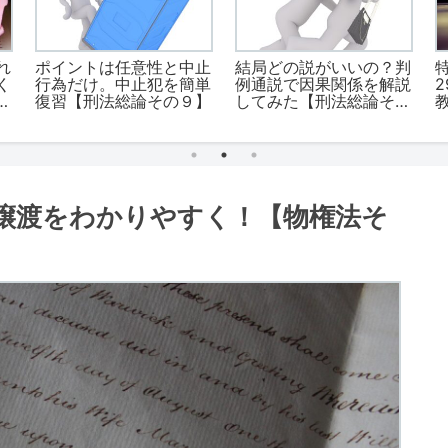
れ
ポイントは任意性と中止
結局どの説がいいの？判
く
行為だけ。中止犯を簡単
例通説で因果関係を解説
そ
復習【刑法総論その９】
してみた【刑法総論その
2】
1
譲渡をわかりやすく！【物権法そ