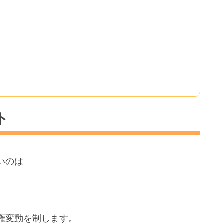
ト
いのは
権変動を制します。