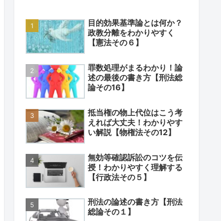
目的効果基準論とは何か？
政教分離をわかりやすく
【憲法その６】
罪数処理がまるわかり！論
述の最後の書き方【刑法総
論その16】
抵当権の物上代位はこう考
えれば大丈夫！わかりやす
い解説【物権法その12】
無効等確認訴訟のコツを伝
授！わかりやすく理解する
【行政法その５】
刑法の論述の書き方【刑法
総論その１】