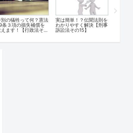
特別の犠牲って何？憲法
実は簡単！？伝聞法則を
楽勝！
29条３項の損失補償を
わかりやすく解決【刑事
考える
教えます！【行政法その
訴訟法その15】
け！【
2】