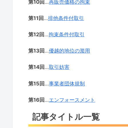
第10回
…
再販売価格の拘束
第11回
…
排他条件付取引
第12回
…
拘束条件付取引
第13回
…
優越的地位の濫用
第14回
…
取引妨害
第15回
…
事業者団体規制
第16回
…
エンフォースメント
記事タイトル一覧