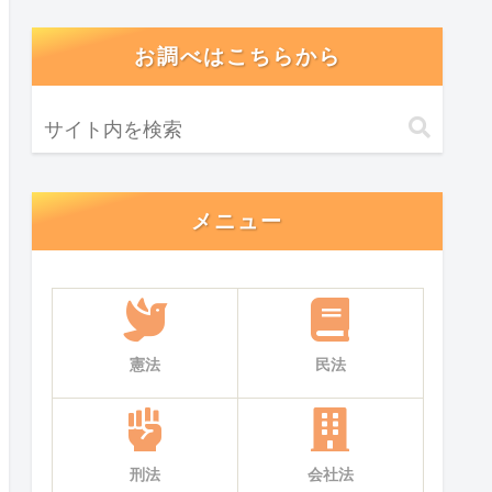
お調べはこちらから
メニュー
憲法
民法
刑法
会社法