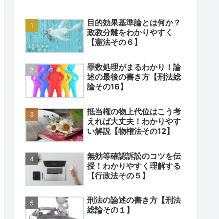
目的効果基準論とは何か？
政教分離をわかりやすく
【憲法その６】
罪数処理がまるわかり！論
述の最後の書き方【刑法総
論その16】
抵当権の物上代位はこう考
えれば大丈夫！わかりやす
い解説【物権法その12】
無効等確認訴訟のコツを伝
授！わかりやすく理解する
【行政法その５】
刑法の論述の書き方【刑法
総論その１】