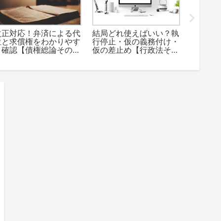
改正対応！弁済による代
結局どれ使えばいい？執
ポイン
位と求償権をわかりやす
行停止・仮の義務付け・
行為だ
く確認【債権総論その
仮の差止め【行政法その
復習【
5】
９】