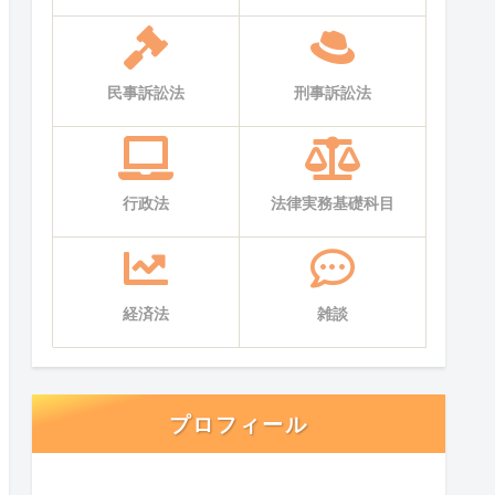
民事訴訟法
刑事訴訟法
行政法
法律実務基礎科目
経済法
雑談
プロフィール