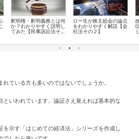
ぶ
釈明権・釈明義務とは何
ロー生が株主総会の論点
こ
か？わかりやすく説明し
をわかりやすく解説【会
てみた【民事訴訟法その
社法その２】
10】
1
まれている方も多いのではないでしょうか。
目といわれています。論証さえ覚えれば基本的な
証を示す「はじめての経済法」シリーズを作成し
のでしたら幸いです。