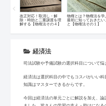
ら論点を
改正対応！取消し・解
物権とは？物権法を学
【刑法各
除・時効と二重譲渡を理
最初に知っておきたい
解する【物権法その４】
と【物権法その１】
経済法
司法試験や予備試験の選択科目について悩
経済法は選択科目の中でもコスパがいい科
知識はマスターできるからです。
今回は経済法の単元ごとに解説を加え、論
ました。皆さんの学習の支え・助けになる