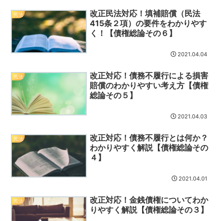
改正民法対応！填補賠償（民法
民法
415条２項）の要件をわかりやす
く！【債権総論その６】
2021.04.04
改正対応！債務不履行による損害
民法
賠償のわかりやすい考え方【債権
総論その５】
2021.04.03
改正対応！債務不履行とは何か？
民法
わかりやすく解説【債権総論その
４】
2021.04.01
改正対応！金銭債権についてわか
民法
りやすく解説【債権総論その３】