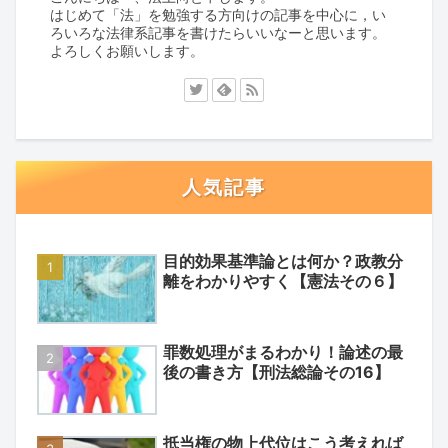
はじめて「法」を勉強する方向けの記事を中心に，い
ろいろな法律系記事を書けたらいいなーと思います。
よろしくお願いします。
人気記事
目的効果基準論とは何か？政教分
離をわかりやすく【憲法その６】
罪数処理がまるわかり！論述の最
後の書き方【刑法総論その16】
抵当権の物上代位はこう考えれば