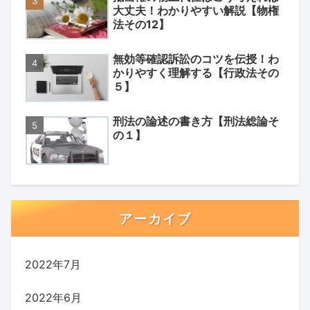
大丈夫！わかりやすい解説【物権
法その12】
無効等確認訴訟のコツを伝授！わ
かりやすく理解する【行政法その
５】
刑法の論述の書き方【刑法総論そ
の１】
アーカイブ
2022年7月
2022年6月