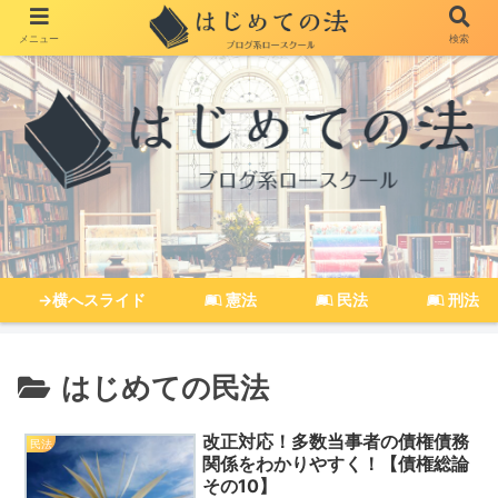
メニュー
検索
→横へスライド
憲法
民法
刑法
はじめての民法
改正対応！多数当事者の債権債務
民法
関係をわかりやすく！【債権総論
その10】