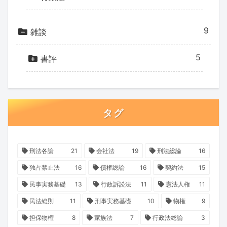
9
雑談
5
書評
タグ
刑法各論
21
会社法
19
刑法総論
16
独占禁止法
16
債権総論
16
契約法
15
民事実務基礎
13
行政訴訟法
11
憲法人権
11
民法総則
11
刑事実務基礎
10
物権
9
担保物権
8
家族法
7
行政法総論
3