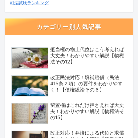
司法試験ランキング
カテゴリー別人気記事
抵当権の物上代位はこう考えれば
大丈夫！わかりやすい解説【物権
法その12】
改正民法対応！填補賠償（民法
415条２項）の要件をわかりやす
く！【債権総論その６】
留置権はこれだけ押さえれば大丈
夫！わかりやすい解説【物権法そ
の15】
改正対応！弁済による代位と求償