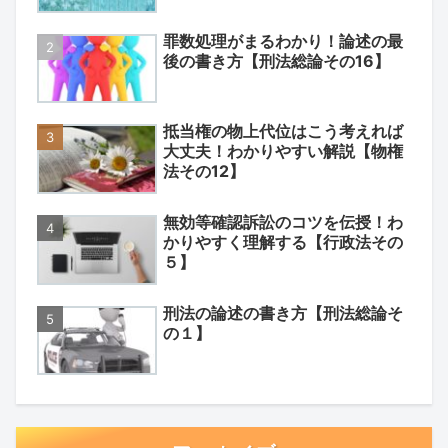
罪数処理がまるわかり！論述の最
後の書き方【刑法総論その16】
抵当権の物上代位はこう考えれば
大丈夫！わかりやすい解説【物権
法その12】
無効等確認訴訟のコツを伝授！わ
かりやすく理解する【行政法その
５】
刑法の論述の書き方【刑法総論そ
の１】