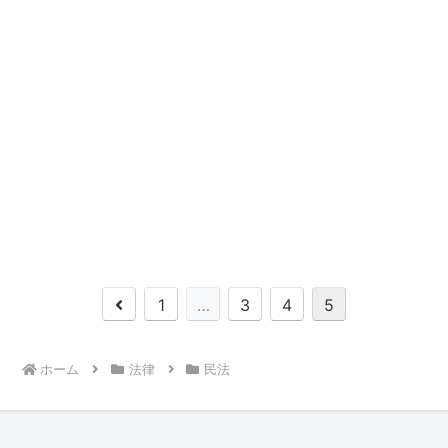
前
1
…
3
4
5
へ
ホーム
法律
民法