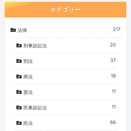
カテゴリー
217
法律
20
刑事訴訟法
37
刑法
19
商法
11
憲法
11
民事訴訟法
66
民法