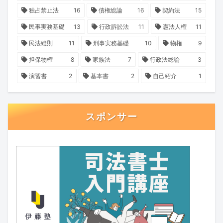
独占禁止法
16
債権総論
16
契約法
15
民事実務基礎
13
行政訴訟法
11
憲法人権
11
民法総則
11
刑事実務基礎
10
物権
9
担保物権
8
家族法
7
行政法総論
3
演習書
2
基本書
2
自己紹介
1
スポンサー