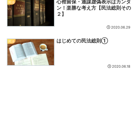
心裡留保・通謀虚偽表示はカンタ
民法
ン！楽勝な考え方【民法総則その
２】
2020.06.29
はじめての民法総則①
民法
2020.06.18