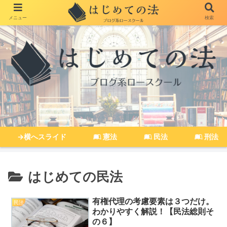
メニュー
検索
→横へスライド
憲法
民法
刑法
はじめての民法
有権代理の考慮要素は３つだけ。
民法
わかりやすく解説！【民法総則そ
の６】