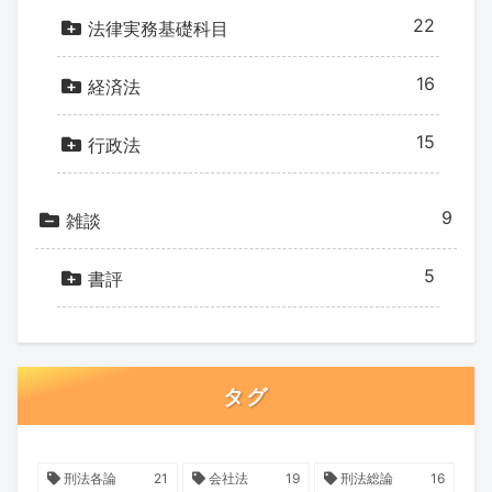
22
法律実務基礎科目
16
経済法
15
行政法
9
雑談
5
書評
タグ
刑法各論
21
会社法
19
刑法総論
16