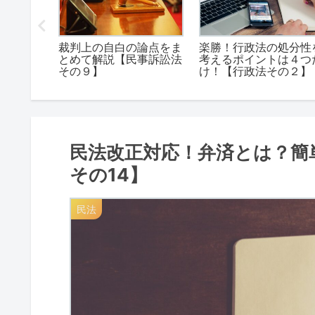
助罪の違
裁判上の自白の論点をま
楽勝！行政法の処分性
生命の罪
とめて解説【民事訴訟法
考えるポイントは４つ
各論その
その９】
け！【行政法その２】
民法改正対応！弁済とは？簡
その14】
民法