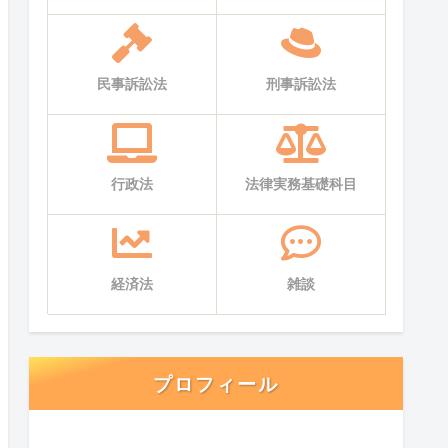
民事訴訟法
刑事訴訟法
行政法
法律実務基礎科目
経済法
雑談
プロフィール