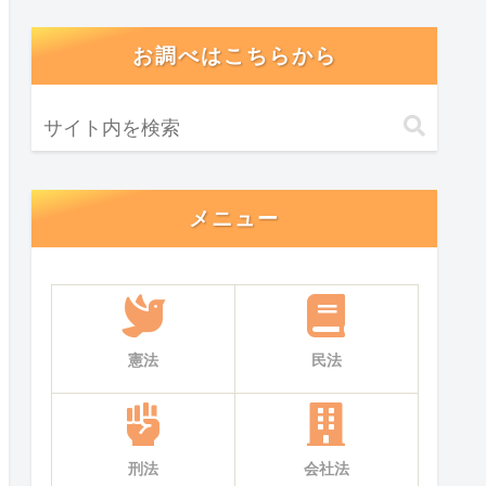
お調べはこちらから
メニュー
憲法
民法
刑法
会社法