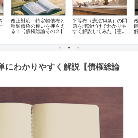
を
改正対応！特定物債権と
平等権（憲法14条）の問
だ
種類債権の違いを押さえ
題を理論だけでわかりや
る！【債権総論その２】
すく解説してみた【憲法
その３】
単にわかりやすく解説【債権総論