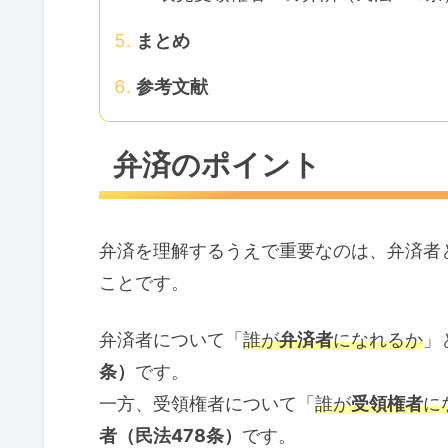
まとめ
参考文献
弁済のポイント
弁済を理解するうえで重要なのは、弁済者
ことです。
弁済者について「
誰が
弁済者
になれるか
」
条）
です。
一方、受領権者について「
誰が
受領権者
に
者（民法478条）
です。