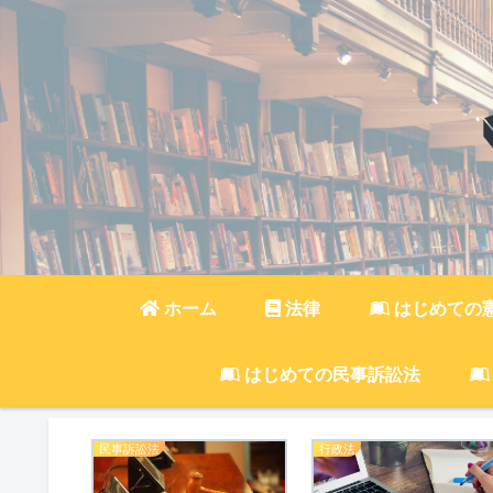
ホーム
法律
はじめての
はじめての民事訴訟法
民事訴訟法
行政法