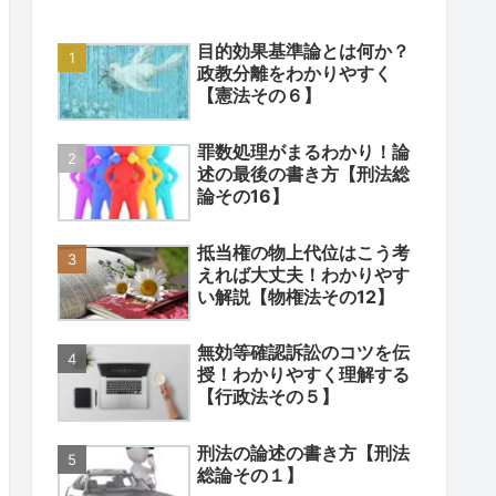
目的効果基準論とは何か？
政教分離をわかりやすく
【憲法その６】
罪数処理がまるわかり！論
述の最後の書き方【刑法総
論その16】
抵当権の物上代位はこう考
えれば大丈夫！わかりやす
い解説【物権法その12】
無効等確認訴訟のコツを伝
授！わかりやすく理解する
【行政法その５】
刑法の論述の書き方【刑法
総論その１】