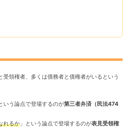
と受領権者、多くは債務者と債権者がいるという
という論点で登場するのが
第三者弁済（民法474
なれるか
」という論点で登場するのが
表見受領権