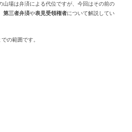
の山場は弁済による代位ですが、今回はその前の
、
第三者弁済
や
表見受領権者
について解説してい
までの範囲です。