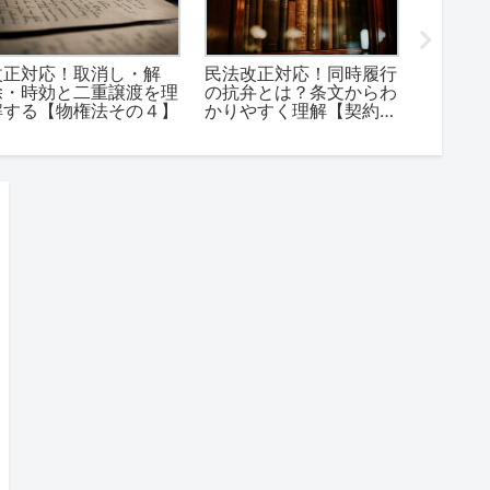
改正対応！取消し・解
民法改正対応！同時履行
はじめ
除・時効と二重譲渡を理
の抗弁とは？条文からわ
解する【物権法その４】
かりやすく理解【契約法
その２】