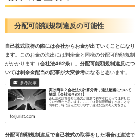
分配可能額規制違反の可能性
自己株式取得の際には会社からお金が出ていくことになり
ます
。このお金の流出には剰余金と同様の分配可能額規制
がかかります（
会社法462条
）。
分配可能額規制違反につ
いては剰余金配当の記事が大変参考になる
と思います。
実は簡単？会社法の計算分野，違法配当について
解説【会社法その11】
会社法の計算分野は条文が難解で初学者にとって理解しに
くい分野だと思います。ここでは最低限理解すべきことを
簡単に，特に論点になりやすい違法配当の考え方をまとめ
ました。とりあえず計算書類，事業報告，附属明細書，剰
余金配当と違法配当をマスターしましょう。
forjurist.com
分配可能額規制違反で自己株式の取得をした場合は違法
で