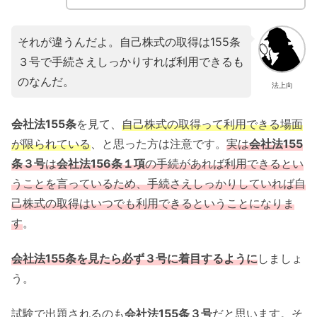
それが違うんだよ。自己株式の取得は155条
３号で手続さえしっかりすれば利用できるも
のなんだ。
法上向
会社法155条
を見て、
自己株式の取得って利用できる場面
が限られている
、と思った方は注意です。
実は
会社法155
条３号
は
会社法156条１項
の手続があれば利用できるとい
うことを言っているため、手続さえしっかりしていれば自
己株式の取得はいつでも利用できるということになりま
す
。
会社法155条を見たら必ず３号に着目するように
しましょ
う。
試験で出題されるのも
会社法155条３号
だと思います。そ