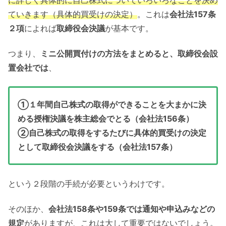
に詳しく具体的に自己株式についていろいろなことを決め
ていきます（具体的買受けの決定）
。これは
会社法157条
２項
によれば
取締役会決議
が基本です。
つまり、
ミニ公開買付けの方法をまとめると、取締役会設
置会社では
、
①１年間自己株式の取得ができることを大まかに決
める授権決議を株主総会でとる（会社法156条）
②自己株式の取得をするたびに具体的買受けの決定
として取締役会決議をする（会社法157条）
という２段階の手続が必要というわけです。
そのほか、
会社法158条や159条では通知や申込みなどの
規定
がありますが、これは大して重要ではないでしょう。