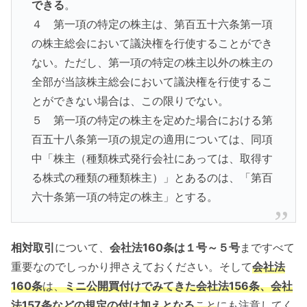
できる
。
４ 第一項の特定の株主は、第百五十六条第一項
の株主総会において議決権を行使することができ
ない。ただし、第一項の特定の株主以外の株主の
全部が当該株主総会において議決権を行使するこ
とができない場合は、この限りでない。
５ 第一項の特定の株主を定めた場合における第
百五十八条第一項の規定の適用については、同項
中「株主（種類株式発行会社にあっては、取得す
る株式の種類の種類株主）」とあるのは、「第百
六十条第一項の特定の株主」とする。
相対取引
について、
会社法160条は１号～５号
まですべて
重要なのでしっかり押さえておください。そして
会社法
160条
は、
ミニ公開買付けでみてきた会社法156条、会社
法157条などの規定の付け加えとなる
こと
にも注意してく