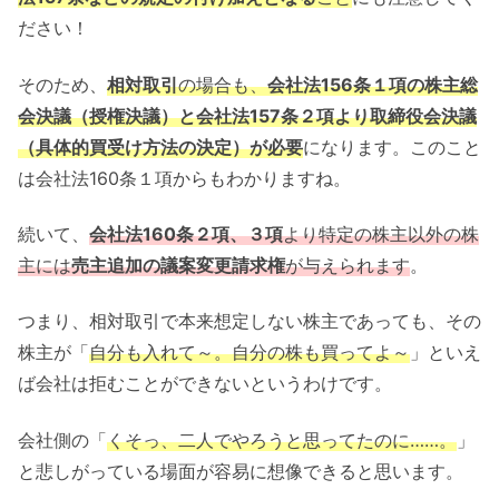
ださい！
そのため、
相対取引
の場合も、
会社法156条１項の株主総
会決議（授権決議）と会社法157条２項より取締役会決議
（具体的買受け方法の決定）が必要
になります。このこと
は会社法160条１項からもわかりますね。
続いて、
会社法160条２項、３項
より特定の株主以外の株
主には
売主追加の議案変更請求権
が与えられます
。
つまり、相対取引で本来想定しない株主であっても、その
株主が「
自分も入れて～。自分の株も買ってよ～
」といえ
ば会社は拒むことができないというわけです。
会社側の「
くそっ、二人でやろうと思ってたのに……。
」
と悲しがっている場面が容易に想像できると思います。