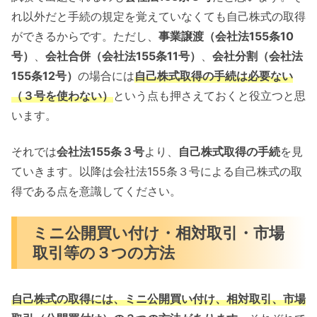
れ以外だと手続の規定を覚えていなくても自己株式の取得
ができるからです。ただし、
事業譲渡（会社法155条10
号）
、
会社合併（会社法155条11号）
、
会社分割（会社法
155条12号）
の場合には
自己株式取得の手続は必要ない
（３号を使わない）
という点も押さえておくと役立つと思
います。
それでは
会社法155条３号
より、
自己株式取得の手続
を見
ていきます。以降は会社法155条３号による自己株式の取
得である点を意識してください。
ミニ公開買い付け・相対取引・市場
取引等の３つの方法
自己株式の取得には、ミニ公開買い付け、相対取引、市場