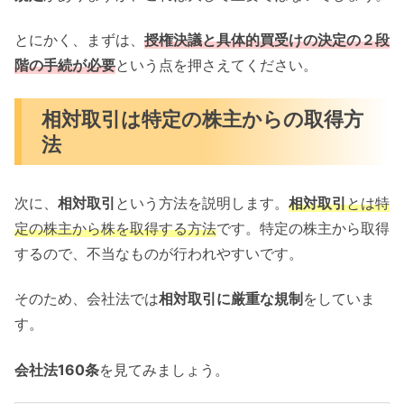
とにかく、まずは、
授権決議と具体的買受けの決定の２段
階の手続が必要
という点を押さえてください。
相対取引は特定の株主からの取得方
法
次に、
相対取引
という方法を説明します。
相対取引
とは特
定の株主から株を取得する方法
です。特定の株主から取得
するので、不当なものが行われやすいです。
そのため、会社法では
相対取引に厳重な規制
をしていま
す。
会社法160条
を見てみましょう。