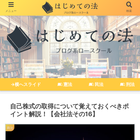
メニュー
検索
→横へスライド
憲法
民法
刑法
自己株式の取得について覚えておくべきポ
イント解説！【会社法その16】
商法