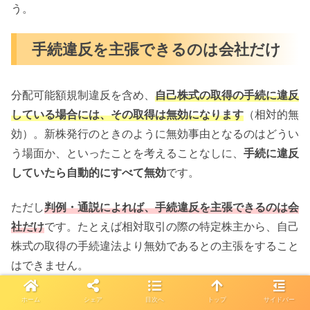
う。
手続違反を主張できるのは会社だけ
分配可能額規制違反を含め、
自己株式の取得の手続に違反
している場合には、その取得は無効になります
（相対的無
効）。新株発行のときのように無効事由となるのはどうい
う場面か、といったことを考えることなしに、
手続に違反
していたら自動的にすべて無効
です。
ただし
判例・通説によれば、手続違反を主張できるのは会
社だけ
です。たとえば相対取引の際の特定株主から、自己
株式の取得の手続違法より無効であるとの主張をすること
はできません。
これは
自己株式の取得が会社の利益保護を目的としたもの
ホーム
シェア
目次へ
トップ
サイドバー