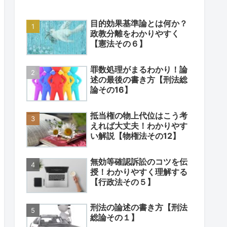
目的効果基準論とは何か？
政教分離をわかりやすく
【憲法その６】
罪数処理がまるわかり！論
述の最後の書き方【刑法総
論その16】
抵当権の物上代位はこう考
えれば大丈夫！わかりやす
い解説【物権法その12】
無効等確認訴訟のコツを伝
授！わかりやすく理解する
【行政法その５】
刑法の論述の書き方【刑法
総論その１】