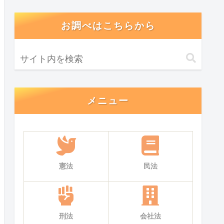
お調べはこちらから
メニュー
憲法
民法
刑法
会社法