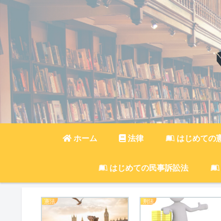
ホーム
法律
はじめての
はじめての民事訴訟法
憲法
刑法