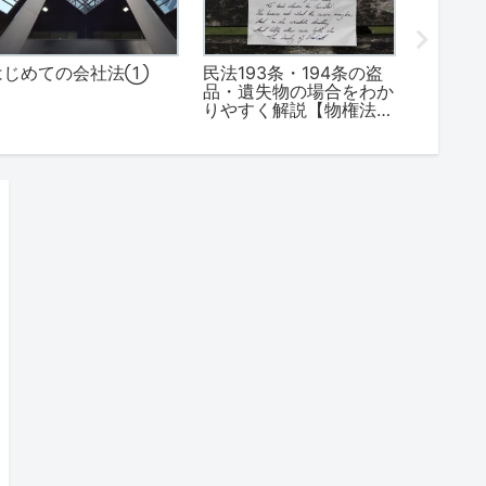
はじめての会社法①
民法193条・194条の盗
改正対
品・遺失物の場合をわか
位と求
りやすく解説【物権法そ
く確認
の７】
15】