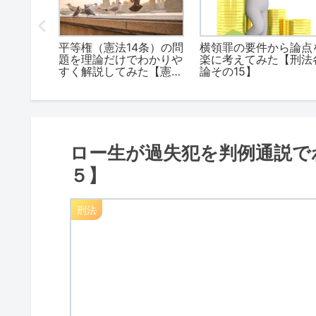
間接正犯
平等権（憲法14条）の問
横領罪の要件から論点
解説！
題を理論だけでわかりや
楽に考えてみた【刑法
5】
すく解説してみた【憲法
論その15】
その３】
ロー生が過失犯を判例通説で
５】
刑法